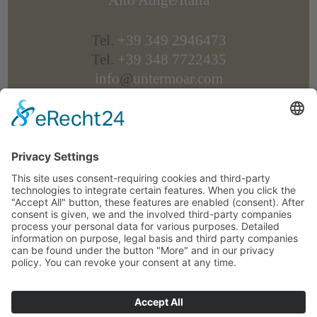
Alto Adige/Italia
Tel.
+39 349 2946473
Tel.
+39 348 7722435
info
@
untermoar.com
P.IVA IT 01639940210
CIN: IT021011B5K65UMXBM
Come arrivare e Mappa
/
Impressioni
/
Eventi
/
Il meteo
© untermoar.com
Privacy
Impressum
powered by trend-media