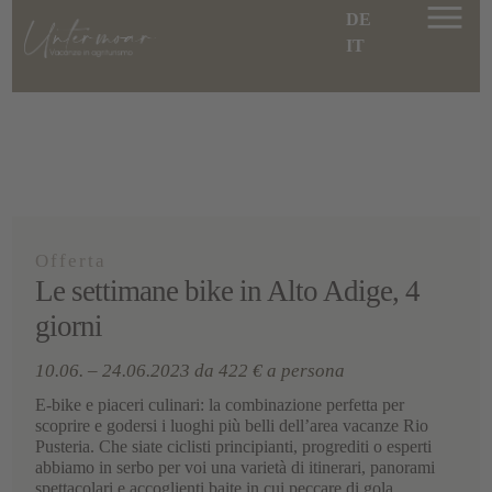
DE
IT
Offerta
Le settimane bike in Alto Adige, 4
giorni
10.06. – 24.06.2023 da 422 € a persona
E-bike e piaceri culinari: la combinazione perfetta per
scoprire e godersi i luoghi più belli dell’area vacanze Rio
Pusteria. Che siate ciclisti principianti, progrediti o esperti
abbiamo in serbo per voi una varietà di itinerari, panorami
spettacolari e accoglienti baite in cui peccare di gola.