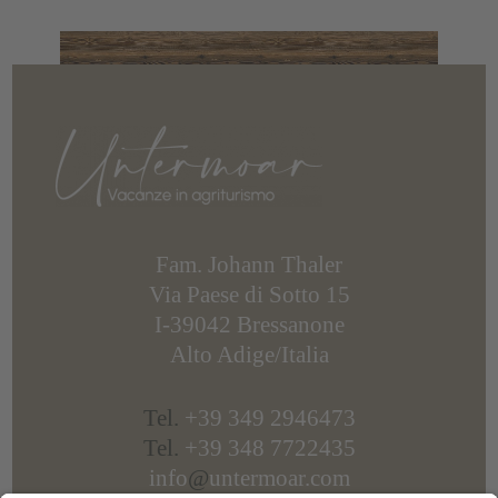
anche avvistare dei cavalli selvatici! Poi, per
scendere alla stazione a valle, vi consigliamo di
prendere la
pista estiva per slittini
: il divertimento è
garantito!
Fam. Johann Thaler
Via Paese di Sotto 15
I-39042 Bressanone
Alto Adige/Italia
Tel.
+39 349 2946473
Tel.
+39 348 7722435
info
@
untermoar.com