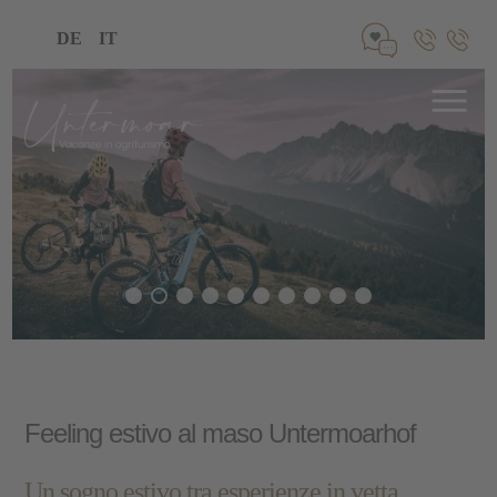
DE
IT
Feeling estivo al maso Untermoarhof
Un sogno estivo tra esperienze in vetta,