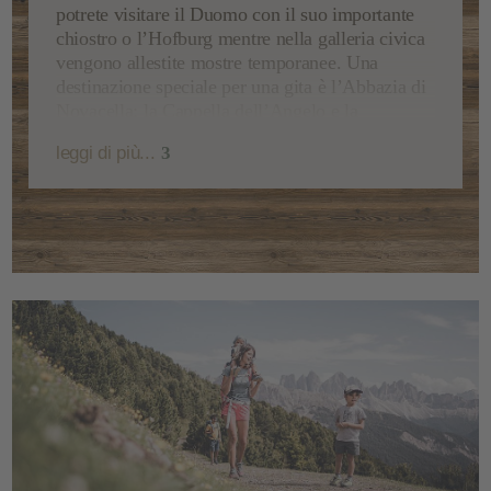
potrete visitare il Duomo con il suo importante
chiostro o l’Hofburg mentre nella galleria civica
vengono allestite mostre temporanee. Una
destinazione speciale per una gita è l’
Abbazia di
Novacella
: la Cappella dell’Angelo e la
biblioteca sono uniche!
leggi di più...
3
Si può arrivare in treno da Bressanone in circa
30 minuti a
Bolzano
, che con la Piazza Walther e
il suo famoso mercato della frutta è del
capoluogo della provincia
! Qui si può
passeggiare sotto i portici e acquistare qualche
bel souvenir nei piccoli negozi. Interessante è
anche il Museo di Scienze Naturali, dove è
conservato
Ötzi, l’uomo dei ghiacci
. Un fresco
gelato, una buona pizza o un aperitivo solo
sempre la conclusione ideale della vostra gita a
Bolzano!