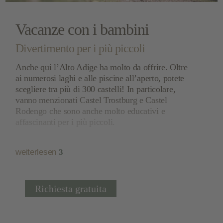
Vacanze con i bambini
Divertimento per i più piccoli
Anche qui l’Alto Adige ha molto da offrire. Oltre
ai numerosi laghi e alle piscine all’aperto, potete
scegliere tra più di 300 castelli! In particolare,
vanno menzionati
Castel Trostburg e Castel
Rodengo
che sono anche molto educativi e
affascinanti per i più piccoli.
Volete vivere un’esperienza davvero speciale?
weiterlesen
3
Prendete allora la funivia per raggiungere la
splendida
area escursionistica di Bressanone/Plose
e incamminatevi sul
facile sentiero escursionistico
Woody Walk
. La vista sul
panorama alpestre delle
Richiesta gratuita
Dolomiti
è davvero straordinaria e i vostri bambini
saranno sorpresi di trovare delle stazioni gioco
persino così in alto! Con un po’ di fortuna potrete