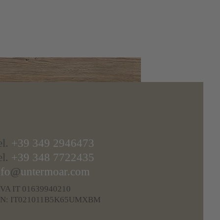
el.
+39 349 2946473
el.
+39 348 7722435
nfo
@
untermoar.com
IVA IT 01639940210
IN: IT021011B5K65UMXBM