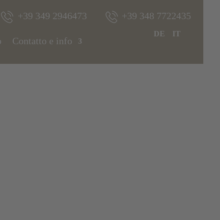
+39 349 2946473
+39 348 7722435
DE
IT
o
Contatto e info