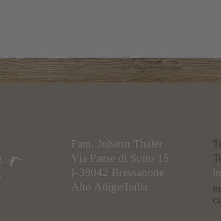
Fam. Johann Thaler
T
Via Paese di Sotto 15
T
I-39042 Bressanone
i
Alto Adige/Italia
P.
C