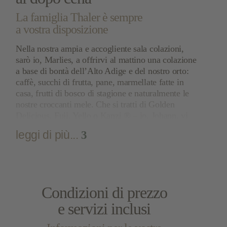
La famiglia Thaler è sempre
a vostra disposizione
Nella nostra ampia e accogliente sala colazioni,
sarò io,
Marlies
, a offrirvi al mattino una
colazione
a base di bontà
dell’Alto Adige e del nostro orto:
caffè, succhi di frutta, pane, marmellate fatte in
casa, frutti di bosco di stagione e naturalmente le
nostre croccanti mele. Che si tratti di Golden
Delicious, Fuji, Yello o Kanzi ®
– io,
Johann, vi
consiglio la varietà di mele adatta a voi
! Sono
leggi di più...
3
infatti un appassionato frutticoltore dall’età di 18
anni e recentemente mi sono dedicato anche alla
viticoltura: non vedo l’ora di farvi assaggiare un
buon bicchiere del nostro Sauvignon gris
. Qui da
noi tutti danno una mano:
i nostri figli Susanne,
Condizioni di prezzo
Simon
e
Julia
contribuiscono a sostenere l’azienda
di famiglia. Per una perfetta vacanza in montagna
e servizi inclusi
in Alto Adige, vi consigliamo di prenotare subito