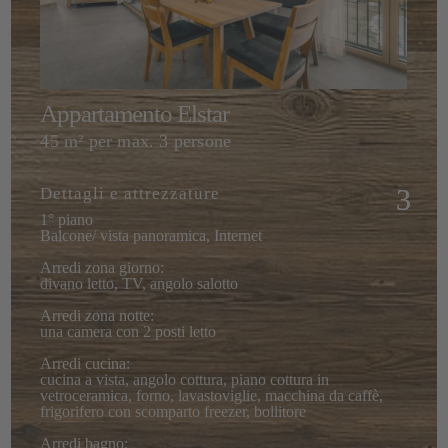
Appartamento Elstar
45 m² per max. 3 persone
Dettagli e attrezzature
1° piano
Balcone/ vista panoramica, Internet
Arredi zona giorno:
divano letto, TV, angolo salotto
Arredi zona notte:
una camera con 2 posti letto
Arredi cucina:
cucina a vista, angolo cottura, piano cottura in
vetroceramica, forno, lavastoviglie, macchina da caffè,
frigorifero con scomparto freezer, bollitore
Arredi bagno: