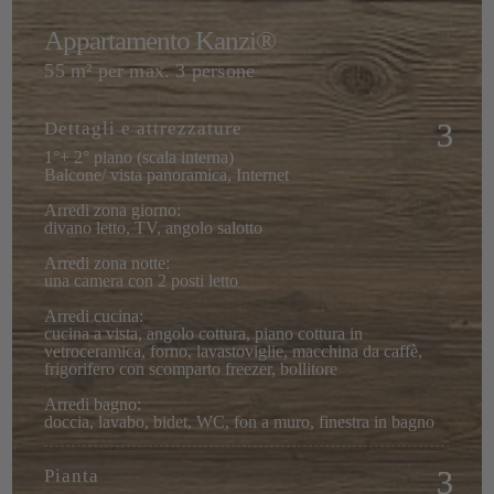
Appartamento Kanzi®
55 m² per max. 3 persone
Dettagli e attrezzature
1°+ 2° piano (scala interna)
Balcone/ vista panoramica, Internet
Arredi zona giorno:
divano letto, TV, angolo salotto
Arredi zona notte:
una camera con 2 posti letto
Arredi cucina:
cucina a vista, angolo cottura, piano cottura in
vetroceramica, forno, lavastoviglie, macchina da caffè,
frigorifero con scomparto freezer, bollitore
Arredi bagno:
doccia, lavabo, bidet, WC, fon a muro, finestra in bagno
Pianta