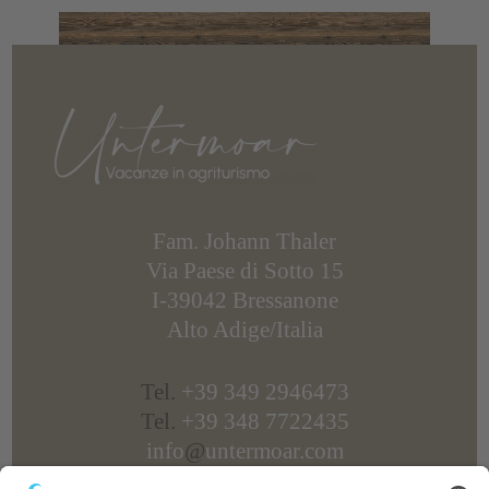
Fam. Johann Thaler
Via Paese di Sotto 15
I-39042 Bressanone
Alto Adige/Italia
Tel.
+39 349 2946473
Tel.
+39 348 7722435
info
@
untermoar.com