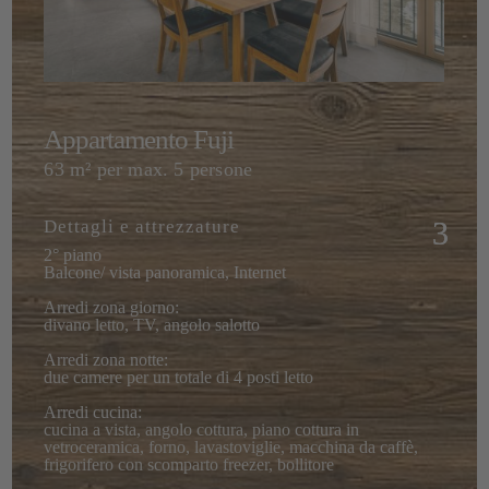
Appartamento Fuji
63 m² per max. 5 persone
Dettagli e attrezzature
2° piano
Balcone/ vista panoramica, Internet
Arredi zona giorno:
divano letto, TV, angolo salotto
Arredi zona notte:
due camere per un totale di 4 posti letto
Arredi cucina:
cucina a vista, angolo cottura, piano cottura in
vetroceramica, forno, lavastoviglie, macchina da caffè,
frigorifero con scomparto freezer, bollitore