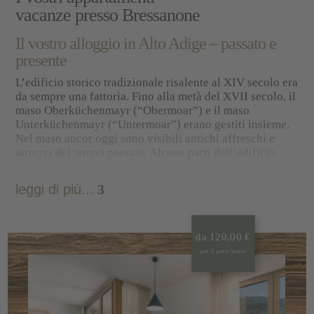
vacanze presso Bressanone
Il vostro alloggio in Alto Adige – passato e
presente
L’edificio storico tradizionale risalente al XIV secolo era
da sempre una fattoria. Fino alla metà del XVII secolo, il
maso Oberküchenmayr (“Obermoar”) e il maso
Unterküchenmayr (“Untermoar”) erano gestiti insieme.
Nel maso ancor oggi sono visibili antichi affreschi e
attrezzi del tempo passato. Alcune parti dell’edificio
agricolo verranno completamente rinnovate nel 2023.
Qualità e sostenibilità
sono molto importanti per noi! Per
leggi di più...
3
questo motivo abbiamo installato un impianto
fotovoltaico e uno a cippato. Anche la capriata del tetto è
fatta di legname proveniente dai nostri boschi, così come
parecchi dei nostri mobili in legno massiccio!
da 120,00 €
L’inconfondibile profumo del pino cembro è sinonimo di
per 2 pers./notte
accoglienza, salute e puro relax.
Il vostro moderno appartamento vacanze a
Bressanone