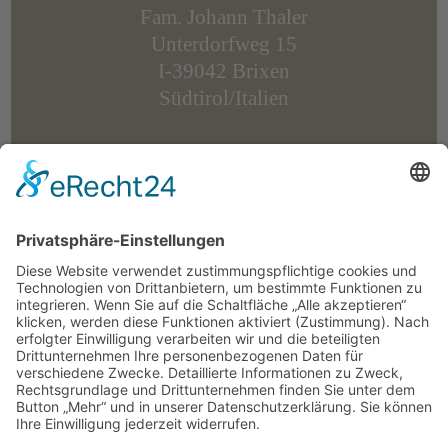
Fam. Johann Thaler
Unterdorfweg 15
I-39042 Brixen
Südtirol/Italien
Tel.
+39 349 2946473
Tel.
+39 348 7722435
info
@
untermoar.com
MwSt.-Nr.: IT 01639940210
CIN: IT021011B5K65UMXBM
Anfahrt & Karte
/
Bildergalerie
/
Veranstaltungen
/
Wetter
© untermoar.com
Datenschutz
Impressum
powered by trend-media