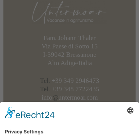
Fam. Johann Thaler
Via Paese di Sotto 15
I-39042 Bressanone
Alto Adige/Italia
Tel.
+39 349 2946473
Tel.
+39 348 7722435
info
@
untermoar.com
P.IVA IT 01639940210
CIN: IT021011B5K65UMXBM
Come arrivare e Mappa
/
Impressioni
/