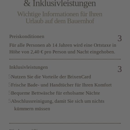
unterstützen nach Kräften den Familienbetrieb. Für
& Inklusivleistungen
den perfekten
Urlaub in den Bergen in Südtirol
,
Wichtige Informationen für Ihren
bucht das Frühstück am besten gleich mit.
Urlaub auf dem Bauernhof
Preiskonditionen
Für alle Personen ab 14 Jahren wird eine Ortstaxe in
Höhe von 2,40 € pro Person und Nacht eingehoben.
Inklusivleistungen
Nutzen Sie die Vorteile der BrixenCard
Frische Bade- und Handtücher für Ihren Komfort
Bequeme Bettwäsche für erholsame Nächte
Abschlussreinigung, damit Sie sich um nichts
kümmern müssen