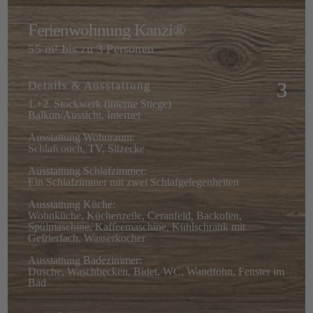
Ferienwohnung Kanzi®
55 m² bis zu 3 Personen
Details & Ausstattung
1.+2. Stockwerk (interne Stiege)
Balkon/Aussicht, Internet
Ausstattung Wohnraum:
Schlafcouch, TV, Sitzecke
Ausstattung Schlafzimmer:
Ein Schlafzimmer mit zwei Schlafgelegenheiten
Ausstattung Küche:
Wohnküche, Küchenzeile, Ceranfeld, Backofen,
Spülmaschine, Kaffeemaschine, Kühlschrank mit
Gefrierfach, Wasserkocher
Ausstattung Badezimmer:
Dusche, Waschbecken, Bidet, WC, Wandföhn, Fenster im
Bad