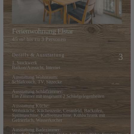
Ferienwohnung Elstar
45 m² bis zu 3 Personen
Details & Ausstattung
1. Stockwerk
Balkon/Aussicht, Internet
Ausstattung Wohnraum:
Schlafcouch, TV, Sitzecke
Ausstattung Schlafzimmer:
Ein Zimmer mit insgesamt 2 Schlafgelegenheiten
Ausstattung Küche:
Wohnküche, Küchenzeile, Ceranfeld, Backofen,
Spülmaschine, Kaffeemaschine, Kühlschrank mit
Gefrierfach, Wasserkocher
Ausstattung Badezimmer: