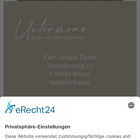
Fam. Johann Thaler
Unterdorfweg 15
I-39042 Brixen
Südtirol/Italien
Tel.
+39 349 2946473
Tel.
+39 348 7722435
info
@
untermoar.com
MwSt.-Nr.: IT 01639940210
CIN: IT021011B5K65UMXBM