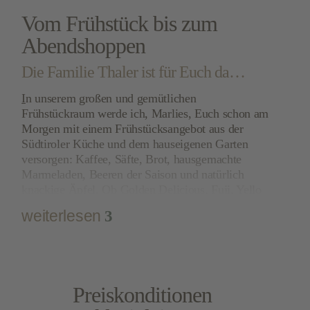
Vom Frühstück bis zum
Abendshoppen
Die Familie Thaler ist für Euch da…
I
n unserem großen und gemütlichen
Frühstückraum werde ich,
Marlies
, Euch schon am
Morgen mit einem
Frühstücksangebot
aus der
Südtiroler Küche und dem hauseigenen Garten
versorgen: Kaffee, Säfte, Brot, hausgemachte
Marmeladen, Beeren der Saison und natürlich
knackige Äpfel. Ob
Golden Delicious, Fuji, Yello
oder Kanzi
®– ich
, Johann, empfehle euch den
weiterlesen
3
richtigen Apfel
! Seit dem 18. Lebensjahr bin ich
Obstbauer aus Leidenschaft! Seit kurzem haben ich
mich dem Weinbau verschrieben und freue mich
schon darauf, Euch einen
guten Tropfen Sauvignon
gris
verkosten zu lassen. Bei uns packen alle mit
Preiskonditionen
an:
Unsere Kinder
Susanne Simon
und
Julia