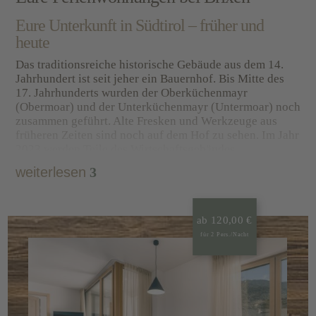
Eure Unterkunft in Südtirol – früher und
heute
Das traditionsreiche historische Gebäude aus dem 14.
Jahrhundert ist seit jeher ein Bauernhof. Bis Mitte des
17. Jahrhunderts wurden der Oberküchenmayr
(Obermoar) und der Unterküchenmayr (Untermoar) noch
zusammen geführt. Alte Fresken und Werkzeuge aus
früheren Zeiten sind noch auf dem Hof zu sehen. Im Jahr
2023 werden Teile des Wirtschaftsgebäudes
grundsaniert.
Qualität und Nachhaltigkeit
sind uns dabei
weiterlesen
3
ein großes Anliegen! Wir haben deshalb eine
Fotovoltaik- und eine Hackschnitzelanlage. Könnt ihr
euch vorstellen, dass der Dachstuhl aus Hölzern unseres
eigenen Waldes ist? Ebenso etliche unserer massiven
ab 120,00 €
Zimmermöbel! Der unverkennbare Geruch von
für 2 Pers./Nacht
Zirbenholz steht für Gemütlichkeit, Gesundheit und
Entspannung pur.
Eure bestens ausgestattete Ferienwohnung in
Brixen