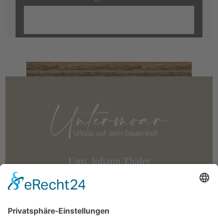
Fam. Johann Thaler
Unterdorfweg 15
I-39042 Brixen
Südtirol/Italien