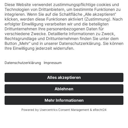
Tel.
+39 349 2946473
Tel.
+39 348 7722435
info
@
untermoar.com
MwSt.-Nr.: IT 01639940210
CIN: IT021011B5K65UMXBM
Anfahrt & Karte
/
Bildergalerie
/
Veranstaltungen
/
Wetter
© untermoar.com
Datenschutz
Impressum
powered by trend-media